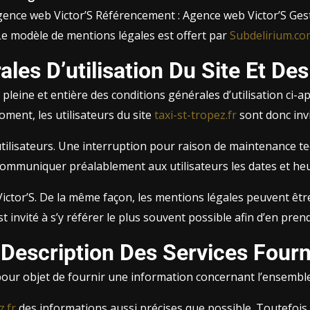
Agence web Victor’S Référencement : Agence web Victor’S Gest
Le modèle de mentions légales est offert par
Subdelirium.co
ales D’utilisation Du Site Et De
pleine et entière des conditions générales d’utilisation ci-ap
ment, les utilisateurs du site
taxi-st-tropez.fr
sont donc invi
ilisateurs. Une interruption pour raison de maintenance te
 communiquer préalablement aux utilisateurs les dates et heur
Victor’S. De la même façon, les mentions légales peuvent êt
 est invité à s’y référer le plus souvent possible afin d’en pre
 Description Des Services Fourn
our objet de fournir une information concernant l’ensemble d
z.fr
des informations aussi précises que possible. Toutefois,