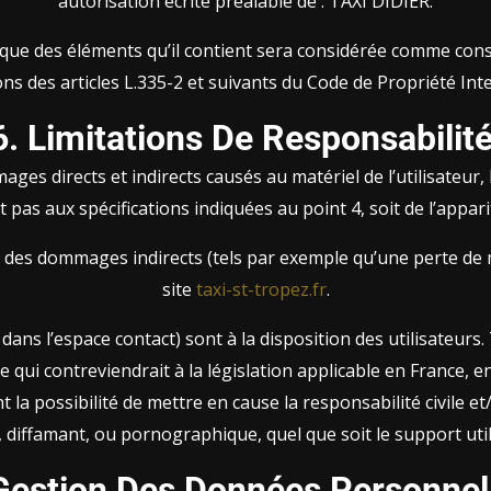
autorisation écrite préalable de : TAXI DIDIER.
onque des éléments qu’il contient sera considérée comme con
ons des articles L.335-2 et suivants du Code de Propriété Intel
6. Limitations De Responsabilité
directs et indirects causés au matériel de l’utilisateur, lors
t pas aux spécifications indiquées au point 4, soit de l’appar
es dommages indirects (tels par exemple qu’une perte de mar
site
taxi-st-tropez.fr
.
 dans l’espace contact) sont à la disposition des utilisateurs
i contreviendrait à la législation applicable en France, en 
la possibilité de mettre en cause la responsabilité civile e
x, diffamant, ou pornographique, quel que soit le support uti
Gestion Des Données Personnel