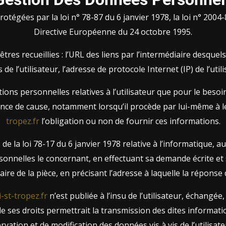
gées par la loi n° 78-87 du 6 janvier 1978, la loi n° 2004-80
Directive Européenne du 24 octobre 1995.
êtres recueillies : l’URL des liens par l’intermédiaire desquels
s de l’utilisateur, l’adresse de protocole Internet (IP) de l’utili
ions personnelles relatives à l’utilisateur que pour le besoi
ce de cause, notamment lorsqu’il procède par lui-même à leur s
tropez.fr
l’obligation ou non de fournir ces informations.
 la loi 78-17 du 6 janvier 1978 relative à l’informatique, aux 
rsonnelles le concernant, en effectuant sa demande écrite et
aire de la pièce, en précisant l’adresse à laquelle la réponse
i-st-tropez.fr
n’est publiée à l’insu de l’utilisateur, échang
e ses droits permettrait la transmission des dites informati
ation et de modification des données vis à vis de l’utilisate